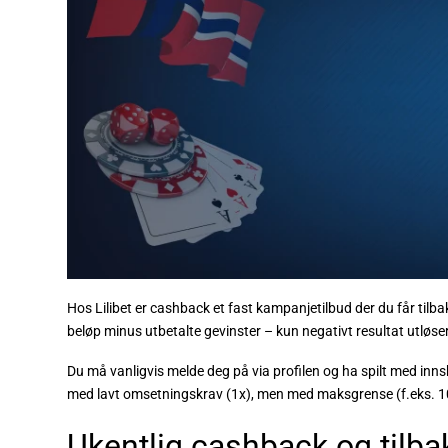
Hos Lilibet er cashback et fast kampanjetilbud der du får tilb
beløp minus utbetalte gevinster – kun negativt resultat utløse
Du må vanligvis melde deg på via profilen og ha spilt med innsk
med lavt omsetningskrav (1x), men med maksgrense (f.eks. 100 E
Ukentlig cashback og tilbak