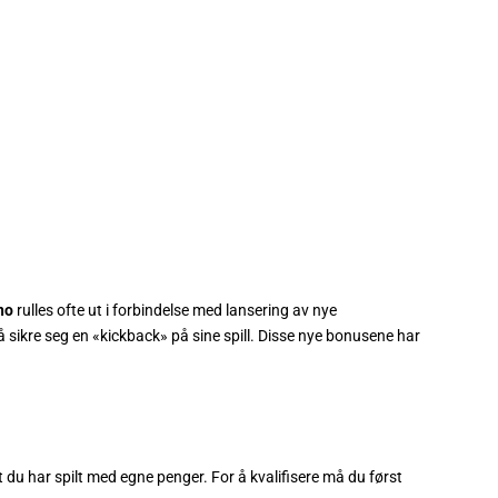
no
rulles ofte ut i forbindelse med lansering av nye
il å sikre seg en «kickback» på sine spill. Disse nye bonusene har
t du har spilt med egne penger. For å kvalifisere må du først