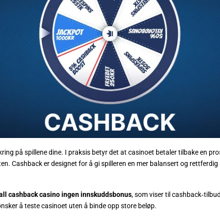
ring på spillene dine. I praksis betyr det at casinoet betaler tilbake en 
ten. Cashback er designet for å gi spilleren en mer balansert og rettferdig
 all cashback casino ingen innskuddsbonus
, som viser til cashback‑tilbu
 ønsker å teste casinoet uten å binde opp store beløp.