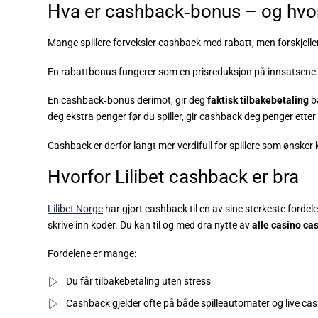
Hva er cashback‑bonus – og hvord
Mange spillere forveksler cashback med rabatt, men forskjellen 
En rabattbonus fungerer som en prisreduksjon på innsatsene din
En cashback‑bonus derimot, gir deg
faktisk tilbakebetaling
ba
deg ekstra penger før du spiller, gir cashback deg penger etter
Cashback er derfor langt mer verdifull for spillere som ønsker 
Hvorfor Lilibet cashback er bra
Lilibet Norge
har gjort cashback til en av sine sterkeste fordel
skrive inn koder. Du kan til og med dra nytte av
alle casino c
Fordelene er mange:
Du får tilbakebetaling uten stress
Cashback gjelder ofte på både spilleautomater og live cas