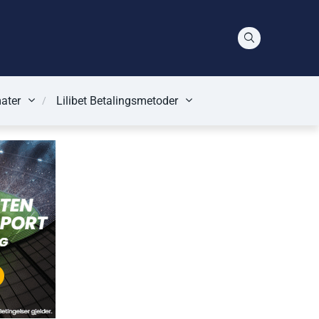
mater
Lilibet Betalingsmetoder