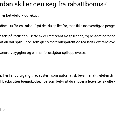
an skiller den seg fra rabattbonus?
er betydelig – og viktig.
e. Du får en “rabatt” på det du spiller for, men ikke nødvendigvis penger
sert på reelle tap. Dette skjer i etterkant av spillingen, og beløpet beregn
 at du har spilt – noe som gir en mer transparent og realistisk oversikt ov
kontroll, trygghet og en mer forutsigbar spillopplevelse.
er. Her får du tilgang til et system som automatisk belønner aktiviteten di
ashbacks uten bonuskoder
, noe som betyr at du slipper å lete etter skjulte
ino