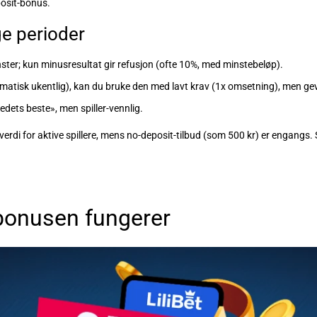
posit-bonus.
ige perioder
ster; kun minusresultat gir refusjon (ofte 10%, med minstebeløp).
matisk ukentlig), kan du bruke den med lavt krav (1x omsetning), men gev
rkedets beste», men spiller-vennlig.
i for aktive spillere, mens no-deposit-tilbud (som 500 kr) er engangs. Sj
bonusen fungerer