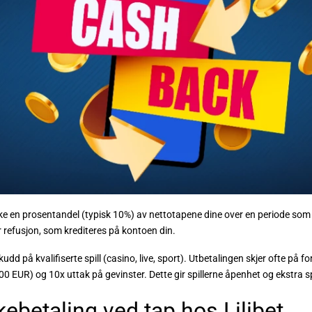
ake en prosentandel (typisk 10%) av nettotapene dine over en periode som 3
r refusjon, som krediteres på kontoen din.
udd på kvalifiserte spill (casino, live, sport). Utbetalingen skjer ofte på
UR) og 10x uttak på gevinster. Dette gir spillerne åpenhet og ekstra spil
ebetaling ved tap hos Lilibet