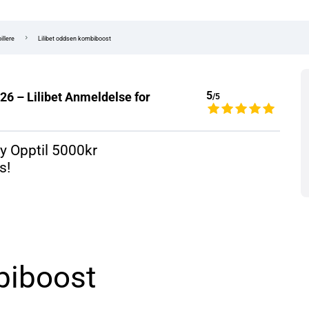
illere
Lilibet oddsen kombiboost
5
026 – Lilibet Anmeldelse for
/5
y Opptil 5000kr
s!
biboost