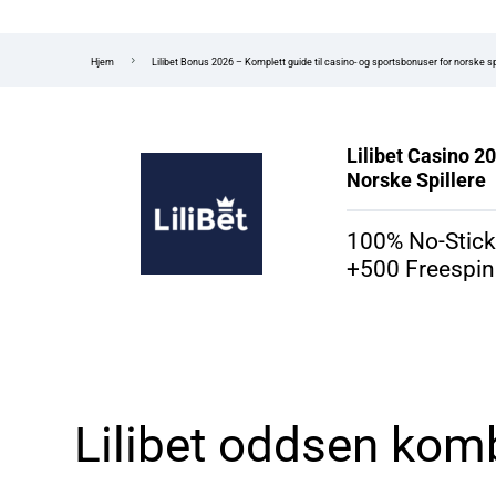
Hjem
Lilibet Bonus 2026 – Komplett guide til casino- og sportsbonuser for norske sp
Lilibet Casino 2
Norske Spillere
100% No-Stick
+500 Freespin
Lilibet oddsen kom