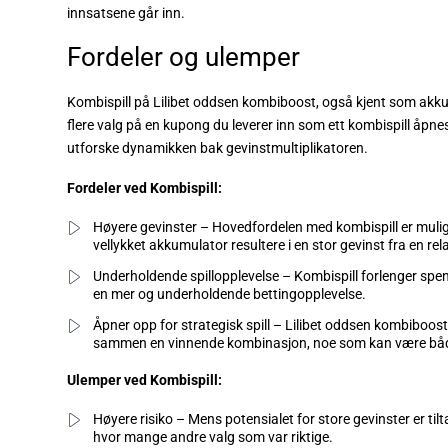
innsatsene går inn.
Fordeler og ulemper
Kombispill på Lilibet oddsen kombiboost, også kjent som akkumu
flere valg på en kupong du leverer inn som ett kombispill åpne
utforske dynamikken bak gevinstmultiplikatoren.
Fordeler ved Kombispill:
Høyere gevinster – Hovedfordelen med kombispill er mulig
vellykket akkumulator resultere i en stor gevinst fra en rela
Underholdende spillopplevelse – Kombispill forlenger spen
en mer og underholdende bettingopplevelse.
Åpner opp for strategisk spill – Lilibet oddsen kombiboost 
sammen en vinnende kombinasjon, noe som kan være båd
Ulemper ved Kombispill:
Høyere risiko – Mens potensialet for store gevinster er tilt
hvor mange andre valg som var riktige.