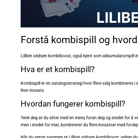
Forstå kombispill og hvor
Lilibet oddsen kombiboost, også kjent som akkumulatorspill elle
Hva er et kombispill?
Kombispill er en satsingsstrategi hvor flere valg kombineres i e
liten innsats.
Hvordan fungerer kombispill?
Tenk deg at du sitter med en meny foran deg og stedet for å ve
men i stedet for mat, kombinerer du flere innsatser med forskje
Når du setter sammen et Lilibet oddsen kombiboost, velger du 