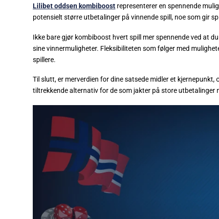
Lilibet oddsen kombiboost
representerer en spennende muligh
potensielt større utbetalinger på vinnende spill, noe som gir spi
Ikke bare gjør kombiboost hvert spill mer spennende ved at du sp
sine vinnermuligheter. Fleksibiliteten som følger med mulighete
spillere.
Til slutt, er merverdien for dine satsede midler et kjernepunkt,
tiltrekkende alternativ for de som jakter på store utbetalinger n