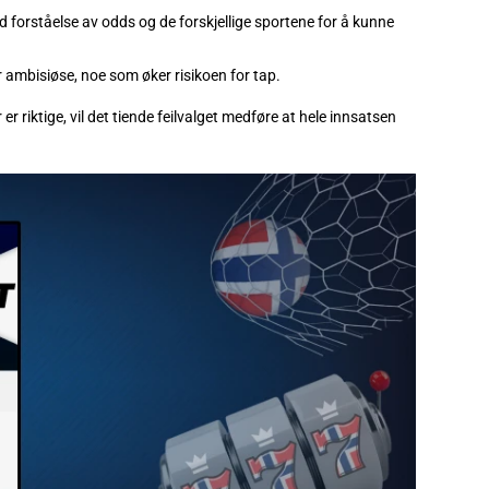
 forståelse av odds og de forskjellige sportene for å kunne
or ambisiøse, noe som øker risikoen for tap.
 er riktige, vil det tiende feilvalget medføre at hele innsatsen