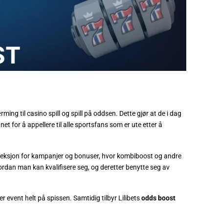
nærming til casino spill og spill på oddsen. Dette gjør at de i dag
net for å appellere til alle sportsfans som er ute etter å
rt seksjon for kampanjer og bonuser, hvor kombiboost og andre
 hvordan man kan kvalifisere seg, og deretter benytte seg av
 event helt på spissen. Samtidig tilbyr Lilibets
odds boost