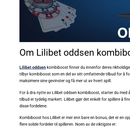
Om Lilibet oddsen kombib
Lilibet oddsen
kombiboost finner du innenfor deres rikholdige
tilbyr kombiboost som en del av sitt omfattende tilbud for å forb
maksimere sine gevinster og få mer ut av hvert spill.
For å dra nytte av Lilibet oddsen kombiboost, starter du med 
tilbud er tydelig markert. Lilibet gjør det enkelt for spillere å
disse fordelene.
Kombiboost hos Lilibet er mer enn bare en bonus, det er en oppl
flere solide fordeler til spilleren. Noen av de viktigste er: