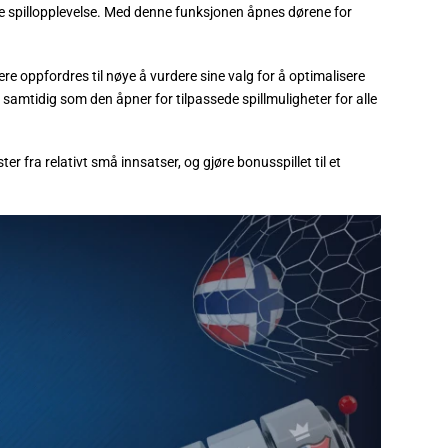
de spillopplevelse. Med denne funksjonen åpnes dørene for
lere oppfordres til nøye å vurdere sine valg for å optimalisere
e samtidig som den åpner for tilpassede spillmuligheter for alle
r fra relativt små innsatser, og gjøre bonusspillet til et