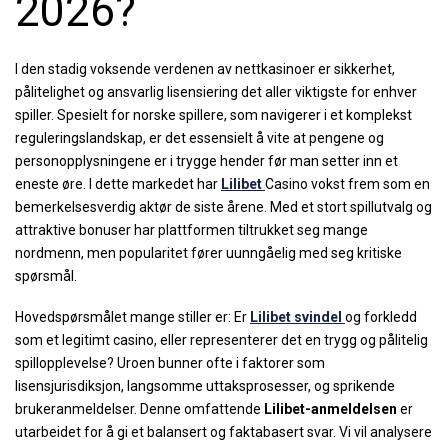
2026?
I den stadig voksende verdenen av nettkasinoer er sikkerhet,
pålitelighet og ansvarlig lisensiering det aller viktigste for enhver
spiller. Spesielt for norske spillere, som navigerer i et komplekst
reguleringslandskap, er det essensielt å vite at pengene og
personopplysningene er i trygge hender før man setter inn et
eneste øre. I dette markedet har
Lilibet
Casino vokst frem som en
bemerkelsesverdig aktør de siste årene. Med et stort spillutvalg og
attraktive bonuser har plattformen tiltrukket seg mange
nordmenn, men popularitet fører uunngåelig med seg kritiske
spørsmål.
Hovedspørsmålet mange stiller er: Er
Lilibet svindel
og forkledd
som et legitimt casino, eller representerer det en trygg og pålitelig
spillopplevelse? Uroen bunner ofte i faktorer som
lisensjurisdiksjon, langsomme uttaksprosesser, og sprikende
brukeranmeldelser. Denne omfattende
Lilibet-anmeldelsen
er
utarbeidet for å gi et balansert og faktabasert svar. Vi vil analysere