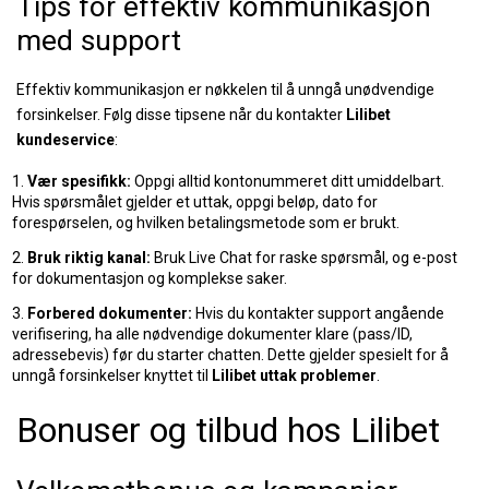
Tips for effektiv kommunikasjon
med support
Effektiv kommunikasjon er nøkkelen til å unngå unødvendige
forsinkelser. Følg disse tipsene når du kontakter
Lilibet
kundeservice
:
Vær spesifikk:
Oppgi alltid kontonummeret ditt umiddelbart.
Hvis spørsmålet gjelder et uttak, oppgi beløp, dato for
forespørselen, og hvilken betalingsmetode som er brukt.
Bruk riktig kanal:
Bruk Live Chat for raske spørsmål, og e-post
for dokumentasjon og komplekse saker.
Forbered dokumenter:
Hvis du kontakter support angående
verifisering, ha alle nødvendige dokumenter klare (pass/ID,
adressebevis) før du starter chatten. Dette gjelder spesielt for å
unngå forsinkelser knyttet til
Lilibet uttak problemer
.
Bonuser og tilbud hos Lilibet