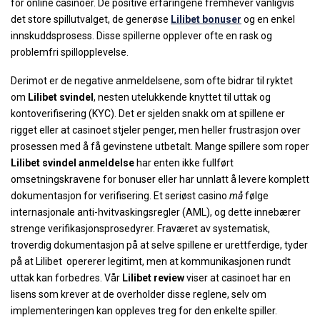
for online casinoer. De positive erfaringene fremhever vanligvis
det store spillutvalget, de generøse
Lilibet bonuser
og en enkel
innskuddsprosess. Disse spillerne opplever ofte en rask og
problemfri spillopplevelse.
Derimot er de negative anmeldelsene, som ofte bidrar til ryktet
om
Lilibet svindel
, nesten utelukkende knyttet til uttak og
kontoverifisering (KYC). Det er sjelden snakk om at spillene er
rigget eller at casinoet stjeler penger, men heller frustrasjon over
prosessen med å få gevinstene utbetalt. Mange spillere som roper
Lilibet svindel anmeldelse
har enten ikke fullført
omsetningskravene for bonuser eller har unnlatt å levere komplett
dokumentasjon for verifisering. Et seriøst casino
må
følge
internasjonale anti-hvitvaskingsregler (AML), og dette innebærer
strenge verifikasjonsprosedyrer. Fraværet av systematisk,
troverdig dokumentasjon på at selve spillene er urettferdige, tyder
på at Lilibet opererer legitimt, men at kommunikasjonen rundt
uttak kan forbedres. Vår
Lilibet review
viser at casinoet har en
lisens som krever at de overholder disse reglene, selv om
implementeringen kan oppleves treg for den enkelte spiller.