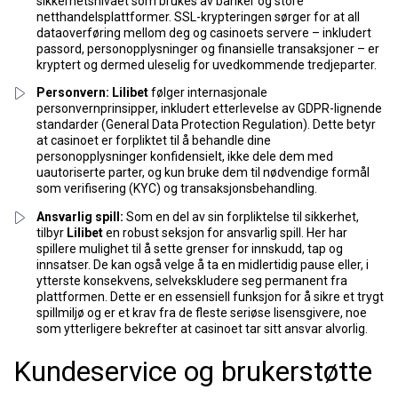
sikkerhetsnivået som brukes av banker og store
netthandelsplattformer. SSL-krypteringen sørger for at all
dataoverføring mellom deg og casinoets servere – inkludert
passord, personopplysninger og finansielle transaksjoner – er
kryptert og dermed uleselig for uvedkommende tredjeparter.
Personvern:
Lilibet
følger internasjonale
personvernprinsipper, inkludert etterlevelse av GDPR-lignende
standarder (General Data Protection Regulation). Dette betyr
at casinoet er forpliktet til å behandle dine
personopplysninger konfidensielt, ikke dele dem med
uautoriserte parter, og kun bruke dem til nødvendige formål
som verifisering (KYC) og transaksjonsbehandling.
Ansvarlig spill:
Som en del av sin forpliktelse til sikkerhet,
tilbyr
Lilibet
en robust seksjon for ansvarlig spill. Her har
spillere mulighet til å sette grenser for innskudd, tap og
innsatser. De kan også velge å ta en midlertidig pause eller, i
ytterste konsekvens, selvekskludere seg permanent fra
plattformen. Dette er en essensiell funksjon for å sikre et trygt
spillmiljø og er et krav fra de fleste seriøse lisensgivere, noe
som ytterligere bekrefter at casinoet tar sitt ansvar alvorlig.
Kundeservice og brukerstøtte