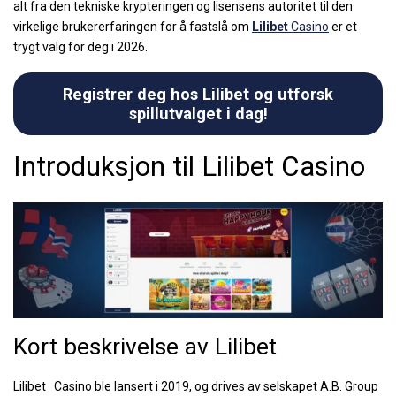
alt fra den tekniske krypteringen og lisensens autoritet til den
virkelige brukererfaringen for å fastslå om
Lilibet
Casino
er et
trygt valg for deg i 2026.
Registrer deg hos Lilibet og utforsk
spillutvalget i dag!
Introduksjon til Lilibet Casino
Kort beskrivelse av Lilibet
Lilibet Casino ble lansert i 2019, og drives av selskapet A.B. Group