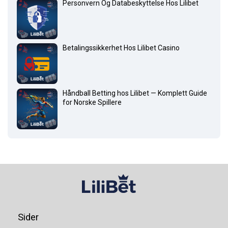
Personvern Og Databeskyttelse Hos Lilibet
Betalingssikkerhet Hos Lilibet Casino
Håndball Betting hos Lilibet — Komplett Guide
for Norske Spillere
Sider