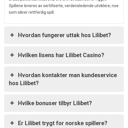
Spillene leveres av sertifiserte, verdensledende utviklere, noe
som sikrer rettferdig spill.
Hvordan fungerer uttak hos Lilibet?
Hvilken lisens har Lilibet Casino?
Hvordan kontakter man kundeservice
hos Lilibet?
Hvilke bonuser tilbyr Lilibet?
Er Lilibet trygt for norske spillere?