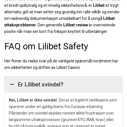
et bredt spillutvalg og et rimelig sikkerhetsnivå, er
Lilibet
et trygt
alternativ, gitt at man setter seg grundig inn i alle vilkår og sender
inn nødvendig dokumentasjon umiddelbart for å unngå
Lilibet
uttaksproblemer.
Den generelle
Lilibet review
er overveiende
positiv når man ser bort fra friksjon knyttet til utbetalinger.
FAQ om Lilibet Safety
Her finner du raske svar på de vanligste spørsmål nordmenn har
om sikkerheten og driften av Lilibet Casino.
Er Lilibet svindel?
Nei, Lilibet er ikke svindel.
Det er et legitimt nettkasino som
opererer under en gyldig lisens fra Curaçao eGaming.
Påstander om svindel skyldes nesten alltid frustrasjon over
langsomme uttaksprosesser (grunnet KYC/AML-krav) eller
brudd på bonusvilkår, snarere enn at casinoet er rigget.