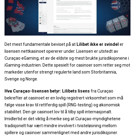
Det mest fundamentale beviset på at
Lilibet ikke er svindel
er
lisensen nettkasinoet opererer under. Lisensen er utstedt av
Curaçao eGaming, et av de eldste og mest brukte jurisdiksjonene i
iGaming-industrien. Dette spesielt for casinoer som retter seg mot
markeder utenfor strengt regulerte land som Storbritannia,
Sverige og Norge.
Hva Curaçao-lisensen betyr:
Lilibets lisens
fra Curaçao
bekrefter at casinoet er en lovlig registrert virksomhet som må
følge visse krav til rettferdig spill (RNG-testing) og økonomisk
stabilitet. Den gir casinoet lov til å tilby spill internasjonalt.
Imidlertid er det viktig å merke seg at Curaçao-myndighetene
tradisjonelt har vært mindre involvert i tvisteløsning mellom
spillere og casinoer sammenlignet med andre jurisdiksjoner.