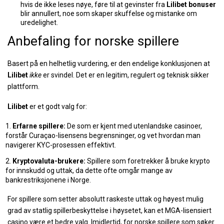
hvis de ikke leses nøye, føre til at gevinster fra
Lilibet bonuser
blir annullert, noe som skaper skuffelse og mistanke om
uredelighet.
Anbefaling for norske spillere
Basert på en helhetlig vurdering, er den endelige konklusjonen at
Lilibet
ikke
er svindel. Det er en legitim, regulert og teknisk sikker
plattform.
Lilibet
er et godt valg for:
Erfarne spillere:
De som er kjent med utenlandske casinoer,
forstår Curaçao-lisensens begrensninger, og vet hvordan man
navigerer KYC-prosessen effektivt.
Kryptovaluta-brukere:
Spillere som foretrekker å bruke krypto
for innskudd og uttak, da dette ofte omgår mange av
bankrestriksjonene i Norge.
For spillere som setter absolutt raskeste uttak og høyest mulig
grad av statlig spillerbeskyttelse i høysetet, kan et MGA-lisensiert
casino være et bedre valg. Imidlertid, for norske spillere som søker